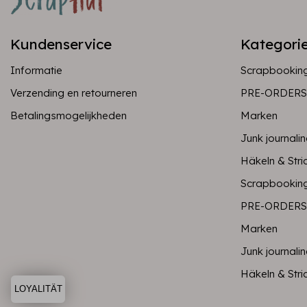
Kundenservice
Kategori
Informatie
Scrapbookin
Verzending en retourneren
PRE-ORDERS
Betalingsmogelijkheden
Marken
Junk journali
Häkeln & Stri
Scrapbookin
PRE-ORDERS
Marken
Junk journali
Häkeln & Stri
LOYALITÄT