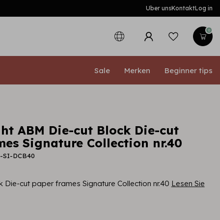
Uber uns
Kontakt
Log in
0
Sale
Merken
Beginner tips
ght ABM Die-cut Block Die-cut
es Signature Collection nr.40
M-SI-DCB40
 Die-cut paper frames Signature Collection nr.40
Lesen Sie