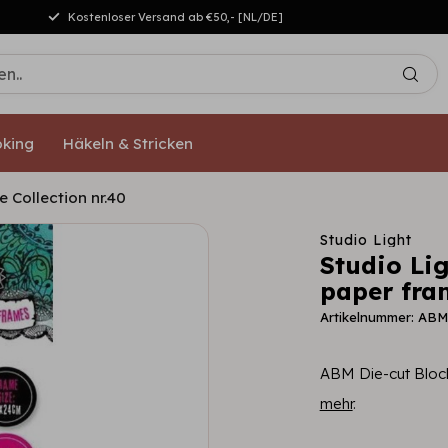
Kostenloser Versand ab €50,- [NL/DE]
king
Häkeln & Stricken
 Collection nr.40
Studio Light
Studio Li
paper fram
Artikelnummer: AB
ABM Die-cut Block
mehr
.