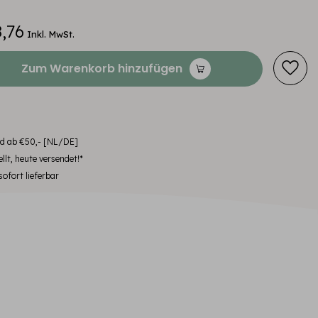
,76
Inkl. MwSt.
Zum Warenkorb hinzufügen
nd ab €50,- [NL/DE]
llt, heute versendet!*
ofort lieferbar