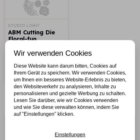
STUDIO LIGHT
ABM Cutting Die
Floral-fun
Signature
Collection nr.505
Wir verwenden Cookies
€14,95
Auf Lager
Diese Website kann darum bitten, Cookies auf
Ihrem Gerät zu speichern. Wir verwenden Cookies,
Schnell
hinzufügen
um Ihnen ein besseres Website-Erlebnis zu bieten,
den Websiteverkehr zu analysieren, Inhalte zu
personalisieren und gezielte Werbung zu schalten.
Lesen Sie darüber, wie wir Cookies verwenden
und wie Sie diese verwalten können, indem Sie
auf "Einstellungen" klicken.
Melden Sie sich für den Newsletter an
Erhalten Sie als Erster unsere Aktionen und neuen
Einstellungen