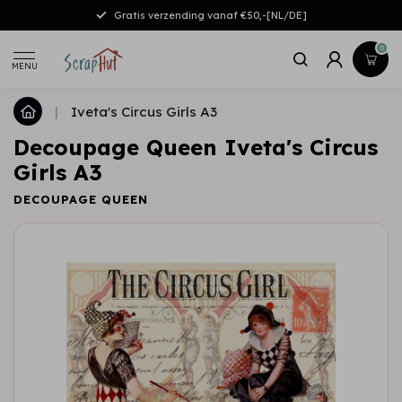
Gratis verzending vanaf €50,-[NL/DE]
0
MENU
|
Iveta's Circus Girls A3
Decoupage Queen Iveta's Circus
Girls A3
DECOUPAGE QUEEN