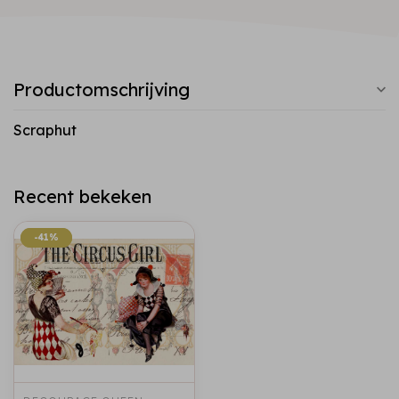
Productomschrijving
Scraphut
Recent bekeken
-41%
-41%