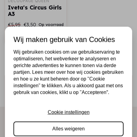
DECOUPAGE QUEEN
Iveta's Circus Girls
A3
€5,95
€3,50
Op voorraad
Snel toevoegen
Wij maken gebruik van Cookies
Wij gebruiken cookies om uw gebruikservaring te
optimaliseren, het webverkeer te analyseren en
gerichte advertenties te kunnen tonen via derde
partijen. Lees meer over hoe wij cookies gebruiken
en hoe u ze kunt beheren door op "Cookie
Schrijf je in voor de nieuwsbrief
instellingen" te klikken. Als u akkoord gaat met ons
Ontvang als eerste onze actie en nieuwe producten
gebruik van cookies, klikt u op "Accepteren”.
direct in je mailbox!
Cookie instellingen
Abonneer
Alles weigeren