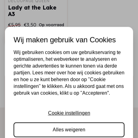
DECOUPAGE QUEEN
Lady at the Lake
A3
€5,95
€3,50
Op voorraad
Snel toevoegen
Wij maken gebruik van Cookies
Wij gebruiken cookies om uw gebruikservaring te
optimaliseren, het webverkeer te analyseren en
gerichte advertenties te kunnen tonen via derde
partijen. Lees meer over hoe wij cookies gebruiken
en hoe u ze kunt beheren door op "Cookie
Schrijf je in voor de nieuwsbrief
instellingen" te klikken. Als u akkoord gaat met ons
Ontvang als eerste onze actie en nieuwe producten
gebruik van cookies, klikt u op "Accepteren”.
direct in je mailbox!
Cookie instellingen
Abonneer
Alles weigeren