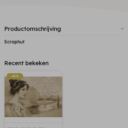
Productomschrijving
Scraphut
Recent bekeken
-41%
-41%