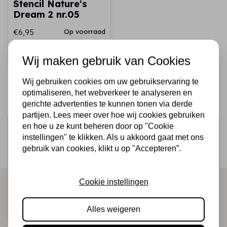
Stencil Nature's
Dream 2 nr.05
€6,95
Op voorraad
Snel toevoegen
Wij maken gebruik van Cookies
Wij gebruiken cookies om uw gebruikservaring te
optimaliseren, het webverkeer te analyseren en
gerichte advertenties te kunnen tonen via derde
partijen. Lees meer over hoe wij cookies gebruiken
en hoe u ze kunt beheren door op "Cookie
Schrijf je in voor de nieuwsbrief
instellingen" te klikken. Als u akkoord gaat met ons
Ontvang als eerste onze actie en nieuwe producten
gebruik van cookies, klikt u op "Accepteren”.
direct in je mailbox!
Cookie instellingen
Abonneer
Alles weigeren