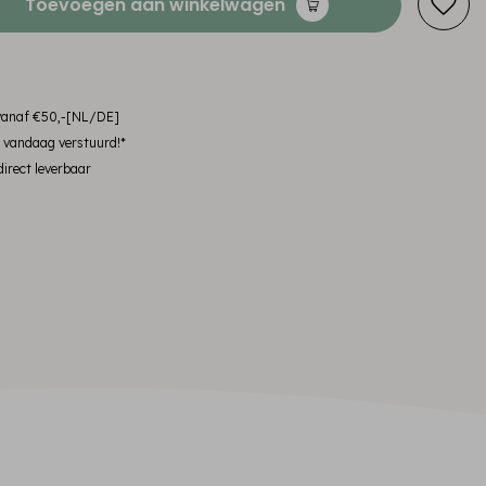
Toevoegen aan winkelwagen
 vanaf €50,-[NL/DE]
, vandaag verstuurd!*
irect leverbaar