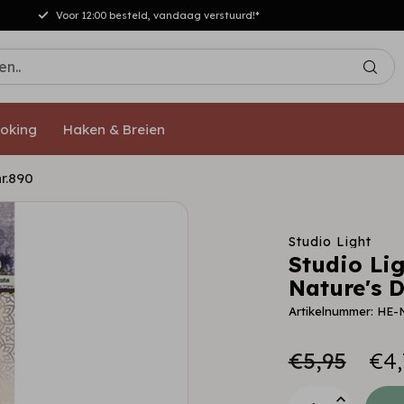
Voor 12:00 besteld, vandaag verstuurd!*
oking
Haken & Breien
r.890
Studio Light
Studio Lig
Nature's 
Artikelnummer: HE
€5,95
€4,