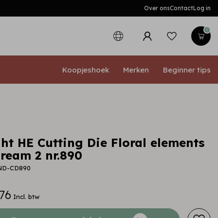
Over ons
Contact
Log in
0
Koopjeshoek
Merken
Beginner tips
ht HE Cutting Die Floral elements
Dream 2 nr.890
-ND-CD890
76
Incl. btw