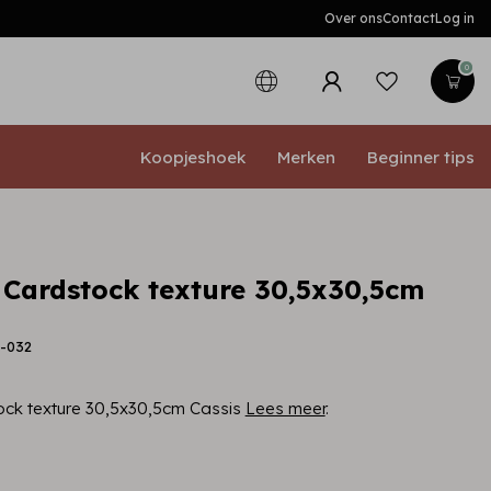
Over ons
Contact
Log in
0
Koopjeshoek
Merken
Beginner tips
• Cardstock texture 30,5x30,5cm
8-032
ock texture 30,5x30,5cm Cassis
Lees meer
.