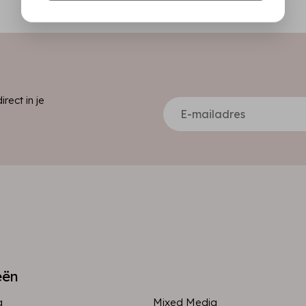
ect in je
eën
g
Mixed Media