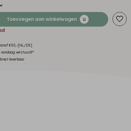
tw
Toevoegen aan winkelwagen
ad
 vanaf €50,-[NL/DE]
, vandaag verstuurd!*
irect leverbaar