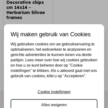
Decorative chips
cm 14x14 -
Herbarium Silvae
frames
€2,69
Op voorraad
Wij maken gebruik van Cookies
Snel toevoegen
Wij gebruiken cookies om uw gebruikservaring te
optimaliseren, het webverkeer te analyseren en
gerichte advertenties te kunnen tonen via derde
partijen. Lees meer over hoe wij cookies gebruiken
en hoe u ze kunt beheren door op "Cookie
instellingen" te klikken. Als u akkoord gaat met ons
Schrijf je in voor de nieuwsbrief
gebruik van cookies, klikt u op "Accepteren”.
Ontvang als eerste onze actie en nieuwe producten
direct in je mailbox!
Cookie instellingen
Alles weigeren
Abonneer