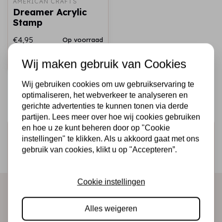
AMERICAN CRAFTS
Dreamer Acrylic
Stamp
€4,95
Op voorraad
Snel toevoegen
Wij maken gebruik van Cookies
Wij gebruiken cookies om uw gebruikservaring te
optimaliseren, het webverkeer te analyseren en
gerichte advertenties te kunnen tonen via derde
partijen. Lees meer over hoe wij cookies gebruiken
en hoe u ze kunt beheren door op "Cookie
Schrijf je in voor de nieuwsbrief
instellingen" te klikken. Als u akkoord gaat met ons
Ontvang als eerste onze actie en nieuwe producten
gebruik van cookies, klikt u op "Accepteren”.
direct in je mailbox!
Cookie instellingen
Abonneer
Alles weigeren