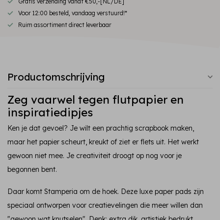
Gratis verzending vanaf €50,-[NL/DE]
Voor 12:00 besteld, vandaag verstuurd!*
Ruim assortiment direct leverbaar
Productomschrijving
Zeg vaarwel tegen flutpapier en
inspiratiedipjes
Ken je dat gevoel? Je wilt een prachtig scrapbook maken,
maar het papier scheurt, kreukt of ziet er flets uit. Het werkt
gewoon niet mee. Je creativiteit droogt op nog voor je
begonnen bent.
Daar komt Stamperia om de hoek. Deze luxe paper pads zijn
speciaal ontworpen voor creatievelingen die meer willen dan
"gewoon wat knutselen". Denk: extra dik, artistiek bedrukt