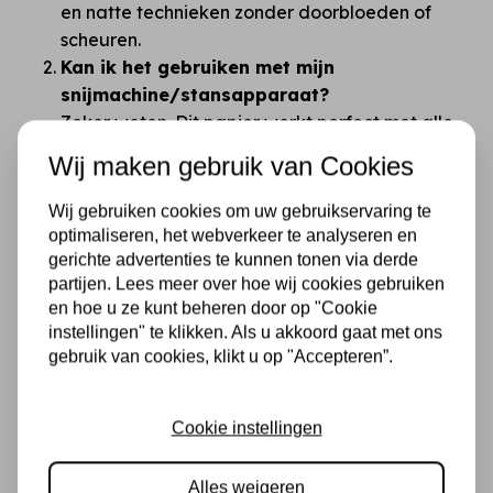
en natte technieken zonder doorbloeden of
scheuren.
Kan ik het gebruiken met mijn
snijmachine/stansapparaat?
Zeker weten. Dit papier werkt perfect met alle
gangbare snijmachines en stansen. Door de
Wij maken gebruik van Cookies
dikte krijg je strakke, professionele snijlijnen
zonder rafels.
Wij gebruiken cookies om uw gebruikservaring te
Is dubbelzijdig papier niet verwarrend?
optimaliseren, het webverkeer te analyseren en
Dat begrijpen we. Juist daarom zijn de designs
gerichte advertenties te kunnen tonen via derde
partijen. Lees meer over hoe wij cookies gebruiken
zo gekozen dat je altijd iets moois overhoudt.
en hoe u ze kunt beheren door op "Cookie
Tip: eerst bladeren en combineren, daarna pas
instellingen" te klikken. Als u akkoord gaat met ons
knippen!
gebruik van cookies, klikt u op "Accepteren”.
Wat maakt Stamperia beter dan
goedkopere merken zoals Action?
Het verschil zit in alles: dikte, printkwaliteit,
Cookie instellingen
kleurintensiteit en de manier waarop het papier
aanvoelt. Je merkt direct dat dit geen "budget"
Alles weigeren