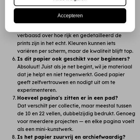
materiaal is, maar een creatief canvas.
Zijn de kleuren in het echt zoals op de
Accepteren
foto's?
Meestal zelfs mooier! Klanten zijn vaak
verbaasd over hoe rijk en gedetailleerd de
prints zijn in het echt. Kleuren kunnen iets
variëren per scherm, maar de kwaliteit blijft top.
Is dit papier ook geschikt voor beginners?
Absoluut! Juist als je net begint, wil je materiaal
dat je helpt en niet tegenwerkt. Goed papier
geeft zelfvertrouwen en nodigt uit om te
experimenteren.
Hoeveel pagina's zitten er in een pad?
Dat verschilt per collectie, maar meestal tussen
de 10 en 22 vellen, dubbelzijdig bedrukt. Genoeg
voor meerdere projecten — en elke pagina voelt
als een mini-kunstwerk.
Is het papier zuurvrij en archiefwaardig?