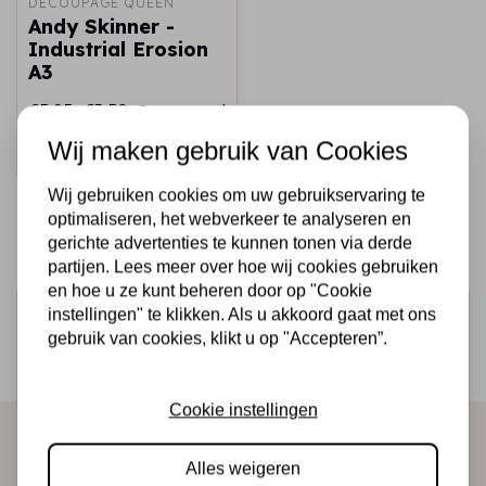
DECOUPAGE QUEEN
Andy Skinner -
Industrial Erosion
A3
€5,95
€3,50
Op voorraad
Wij maken gebruik van Cookies
Snel toevoegen
Wij gebruiken cookies om uw gebruikservaring te
optimaliseren, het webverkeer te analyseren en
gerichte advertenties te kunnen tonen via derde
partijen. Lees meer over hoe wij cookies gebruiken
en hoe u ze kunt beheren door op "Cookie
Schrijf je in voor de nieuwsbrief
instellingen" te klikken. Als u akkoord gaat met ons
gebruik van cookies, klikt u op "Accepteren”.
Ontvang als eerste onze actie en nieuwe producten
direct in je mailbox!
Cookie instellingen
Alles weigeren
Abonneer