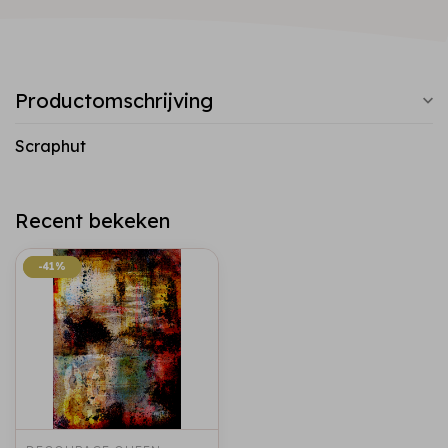
Productomschrijving
Scraphut
Recent bekeken
-41%
-41%