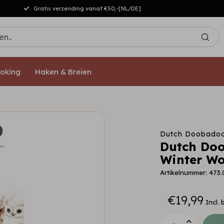
Gratis verzending vanaf €50,-[NL/DE]
oking
Haken & Breien
Dutch Doobado
Dutch Doo
Winter W
Artikelnummer: 473.
€19,99
Incl. 