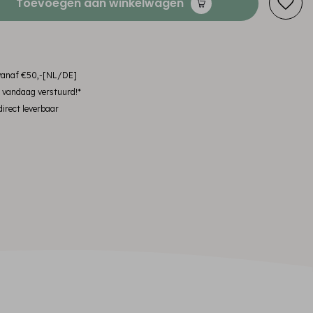
Toevoegen aan winkelwagen
 vanaf €50,-[NL/DE]
, vandaag verstuurd!*
irect leverbaar