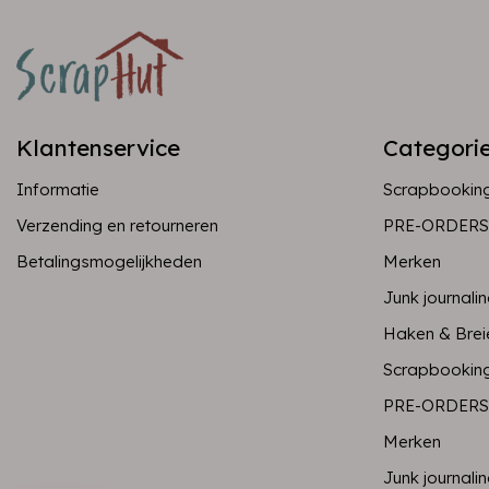
Klantenservice
Categori
Informatie
Scrapbookin
Verzending en retourneren
PRE-ORDERS
Betalingsmogelijkheden
Merken
Junk journali
Haken & Brei
Scrapbookin
PRE-ORDERS
Merken
Junk journali