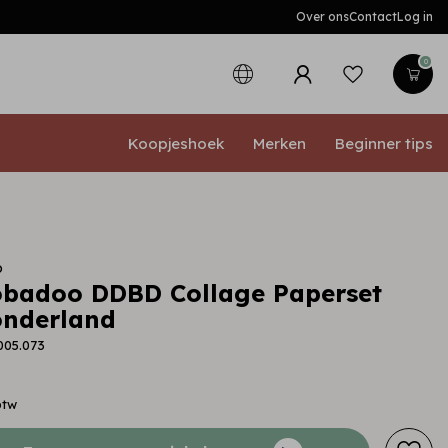
Over ons
Contact
Log in
0
Koopjeshoek
Merken
Beginner tips
o
badoo DDBD Collage Paperset
onderland
005.073
btw