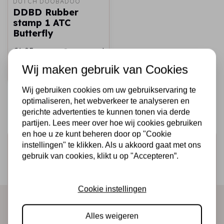
DUTCH DOOBADOO
DDBD Rubber
stamp 1 ATC
Butterfly
€6,95
Op voorraad
Wij maken gebruik van Cookies
Snel toevoegen
Wij gebruiken cookies om uw gebruikservaring te
optimaliseren, het webverkeer te analyseren en
gerichte advertenties te kunnen tonen via derde
partijen. Lees meer over hoe wij cookies gebruiken
en hoe u ze kunt beheren door op "Cookie
Schrijf je in voor de nieuwsbrief
instellingen" te klikken. Als u akkoord gaat met ons
gebruik van cookies, klikt u op "Accepteren”.
Ontvang als eerste onze actie en nieuwe producten
direct in je mailbox!
Cookie instellingen
Alles weigeren
Abonneer