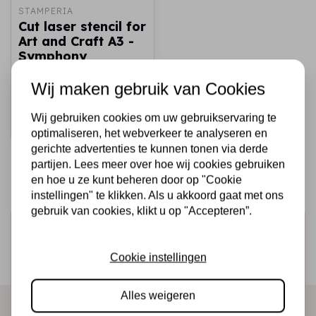
STAMPERIA
Cut laser stencil for
Art and Craft A3 -
Symphony
wallpaper decor
Wij maken gebruik van Cookies
€16,25
Op voorraad
Wij gebruiken cookies om uw gebruikservaring te
Snel toevoegen
optimaliseren, het webverkeer te analyseren en
gerichte advertenties te kunnen tonen via derde
partijen. Lees meer over hoe wij cookies gebruiken
en hoe u ze kunt beheren door op "Cookie
instellingen" te klikken. Als u akkoord gaat met ons
gebruik van cookies, klikt u op "Accepteren”.
Schrijf je in voor de nieuwsbrief
Ontvang als eerste onze actie en nieuwe producten
Cookie instellingen
direct in je mailbox!
Alles weigeren