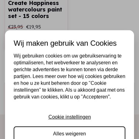
Create Happiness
watercolours paint
set - 15 colors
€23,95
€19,95
Op voorraad
Wij maken gebruik van Cookies
Snel toevoegen
Wij gebruiken cookies om uw gebruikservaring te
optimaliseren, het webverkeer te analyseren en
gerichte advertenties te kunnen tonen via derde
partijen. Lees meer over hoe wij cookies gebruiken
en hoe u ze kunt beheren door op "Cookie
Schrijf je in voor de nieuwsbrief
instellingen" te klikken. Als u akkoord gaat met ons
gebruik van cookies, klikt u op "Accepteren”.
Ontvang als eerste onze actie en nieuwe producten
direct in je mailbox!
Cookie instellingen
Alles weigeren
Abonneer