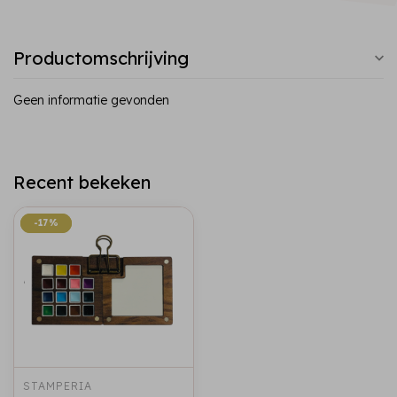
Productomschrijving
Geen informatie gevonden
Recent bekeken
-17%
-17%
STAMPERIA