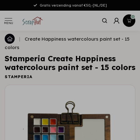
Gratis verzending vanaf €50,-[NL/DE]
0
MENU
|
Create Happiness watercolours paint set - 15
colors
Stamperia Create Happiness
watercolours paint set - 15 colors
STAMPERIA