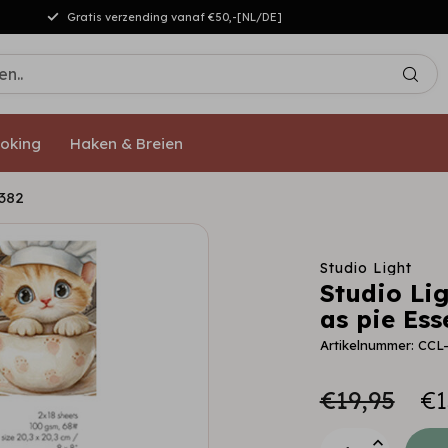
Gratis verzending vanaf €50,-[NL/DE]
oking
Haken & Breien
.382
Studio Light
Studio Li
as pie Ess
Artikelnummer: CC
€19,95
€1