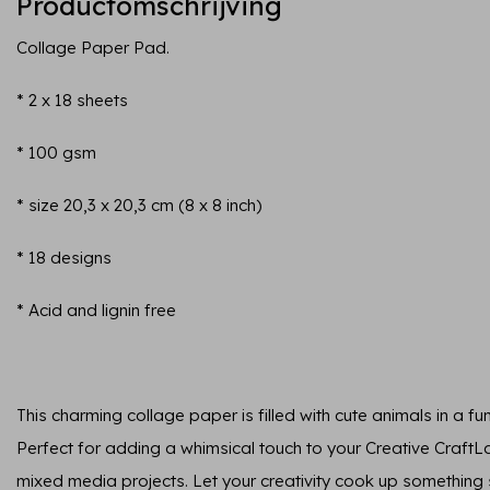
Productomschrijving
Collage Paper Pad.
* 2 x 18 sheets
* 100 gsm
* size 20,3 x 20,3 cm (8 x 8 inch)
* 18 designs
* Acid and lignin free
This charming collage paper is filled with cute animals in a 
Perfect for adding a whimsical touch to your Creative Craft
mixed media projects. Let your creativity cook up something 