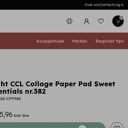
Over ons
Contact
Log in
0
Koopjeshoek
Merken
Beginner tips
ght CCL Collage Paper Pad Sweet
entials nr.382
L-ES-CPP382
5,96
Incl. btw