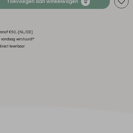
Toevoegen aan winkelwagen
 vanaf €50,-[NL/DE]
, vandaag verstuurd!*
irect leverbaar