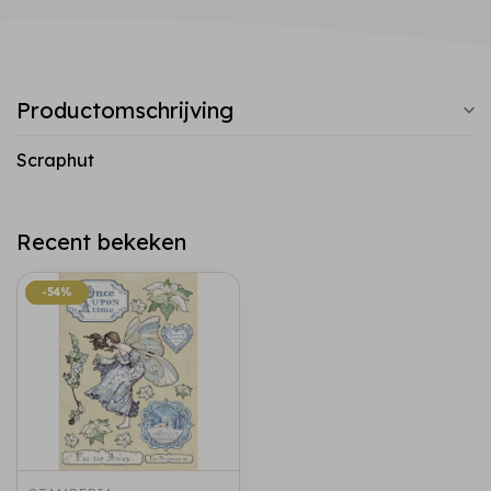
Productomschrijving
Scraphut
Recent bekeken
-54%
-54%