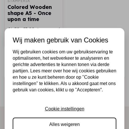
STAMPERIA
Colored Wooden
shape A5 - Once
upon a time
€6,50
€3,00
Op voorraad
Wij maken gebruik van Cookies
Snel toevoegen
Wij gebruiken cookies om uw gebruikservaring te
optimaliseren, het webverkeer te analyseren en
gerichte advertenties te kunnen tonen via derde
partijen. Lees meer over hoe wij cookies gebruiken
en hoe u ze kunt beheren door op "Cookie
Schrijf je in voor de nieuwsbrief
instellingen" te klikken. Als u akkoord gaat met ons
gebruik van cookies, klikt u op "Accepteren”.
Ontvang als eerste onze actie en nieuwe producten
direct in je mailbox!
Cookie instellingen
Alles weigeren
Abonneer