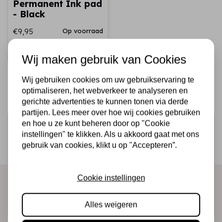
Permanent Ink pad
- Black
€9,95
Op voorraad
Snel toevoegen
Wij maken gebruik van Cookies
Wij gebruiken cookies om uw gebruikservaring te
optimaliseren, het webverkeer te analyseren en
gerichte advertenties te kunnen tonen via derde
partijen. Lees meer over hoe wij cookies gebruiken
en hoe u ze kunt beheren door op "Cookie
Schrijf je in voor de nieuwsbrief
instellingen" te klikken. Als u akkoord gaat met ons
Ontvang als eerste onze actie en nieuwe producten
gebruik van cookies, klikt u op "Accepteren”.
direct in je mailbox!
Cookie instellingen
Abonneer
Alles weigeren