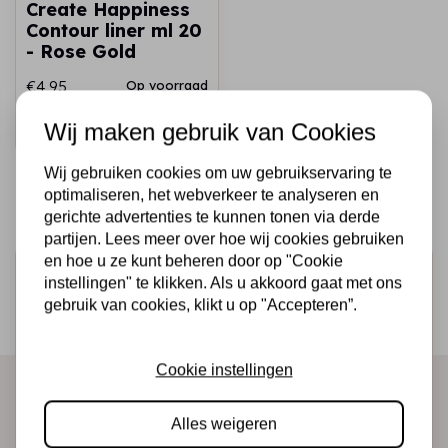
Create Happiness
Contour liner ml 20
- Rose Gold
€4,95
Op voorraad
Wij maken gebruik van Cookies
Snel toevoegen
Wij gebruiken cookies om uw gebruikservaring te
optimaliseren, het webverkeer te analyseren en
gerichte advertenties te kunnen tonen via derde
partijen. Lees meer over hoe wij cookies gebruiken
en hoe u ze kunt beheren door op "Cookie
Schrijf je in voor de nieuwsbrief
instellingen" te klikken. Als u akkoord gaat met ons
gebruik van cookies, klikt u op "Accepteren”.
Ontvang als eerste onze actie en nieuwe producten
direct in je mailbox!
Cookie instellingen
Abonneer
Alles weigeren