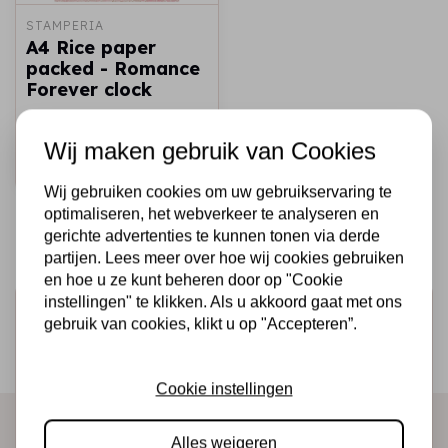
STAMPERIA
A4 Rice paper
packed - Romance
Forever clock
€2,25
Op voorraad
Wij maken gebruik van Cookies
Snel toevoegen
Wij gebruiken cookies om uw gebruikservaring te
optimaliseren, het webverkeer te analyseren en
gerichte advertenties te kunnen tonen via derde
partijen. Lees meer over hoe wij cookies gebruiken
en hoe u ze kunt beheren door op "Cookie
instellingen" te klikken. Als u akkoord gaat met ons
Schrijf je in voor de nieuwsbrief
gebruik van cookies, klikt u op "Accepteren”.
Ontvang als eerste onze actie en nieuwe producten
direct in je mailbox!
Cookie instellingen
Alles weigeren