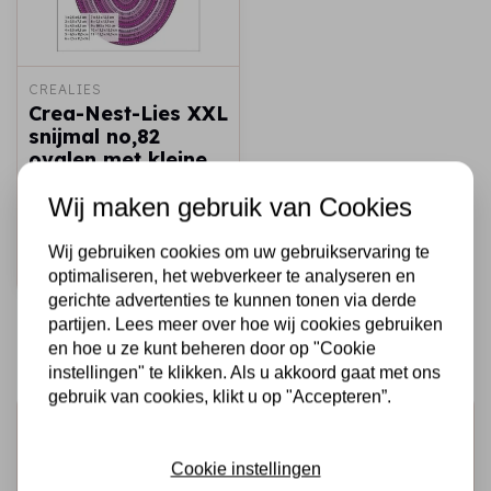
CREALIES
Crea-Nest-Lies XXL
snijmal no,82
ovalen met kleine
gaatjes
Wij maken gebruik van Cookies
€18,95
Op voorraad
Wij gebruiken cookies om uw gebruikservaring te
Snel toevoegen
optimaliseren, het webverkeer te analyseren en
gerichte advertenties te kunnen tonen via derde
partijen. Lees meer over hoe wij cookies gebruiken
en hoe u ze kunt beheren door op "Cookie
instellingen" te klikken. Als u akkoord gaat met ons
gebruik van cookies, klikt u op "Accepteren”.
Schrijf je in voor de nieuwsbrief
Ontvang als eerste onze actie en nieuwe producten
Cookie instellingen