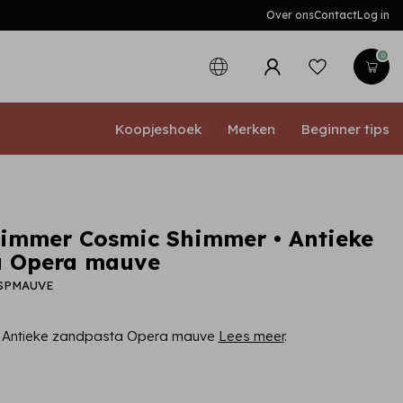
Over ons
Contact
Log in
0
Koopjeshoek
Merken
Beginner tips
immer Cosmic Shimmer • Antieke
a Opera mauve
ASPMAUVE
• Antieke zandpasta Opera mauve
Lees meer
.