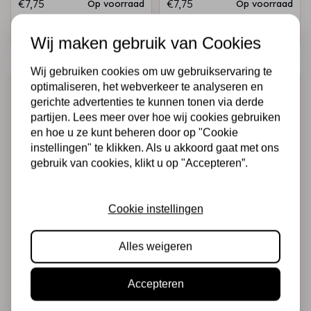
€7,75
€7,75
Op voorraad
Op voorraad
Snel toevoegen
Snel toevoegen
Wij maken gebruik van Cookies
Wij gebruiken cookies om uw gebruikservaring te
optimaliseren, het webverkeer te analyseren en
gerichte advertenties te kunnen tonen via derde
partijen. Lees meer over hoe wij cookies gebruiken
en hoe u ze kunt beheren door op "Cookie
instellingen" te klikken. Als u akkoord gaat met ons
gebruik van cookies, klikt u op "Accepteren”.
COSMIC SHIMMER
COSMIC SHIMMER
Cookie instellingen
Cosmic Shimmer •
Cosmic Shimmer •
Aurora flakes
Aurora flakes
Alles weigeren
Oriental fire
Festive jewel
€7,75
€7,75
Op voorraad
Op voorraad
Accepteren
Snel toevoegen
Snel toevoegen