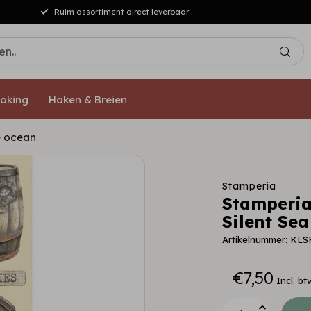
Ruim assortiment direct leverbaar
oking
Haken & Breien
e ocean
Stamperia
Stamperia
Silent Sea
Artikelnummer: KLS
€7,50
Incl. bt