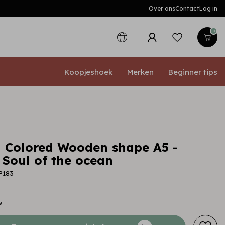
Over ons
Contact
Log in
0
Koopjeshoek
Merken
Beginner tips
 Colored Wooden shape A5 -
 Soul of the ocean
P183
w