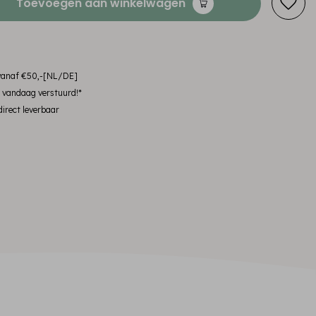
Toevoegen aan winkelwagen
 vanaf €50,-[NL/DE]
, vandaag verstuurd!*
irect leverbaar