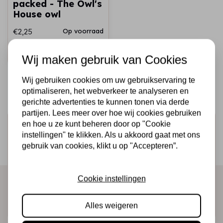
packed - The Owl's
House owl
€2,25
Op voorraad
Snel toevoegen
Wij maken gebruik van Cookies
Wij gebruiken cookies om uw gebruikservaring te
optimaliseren, het webverkeer te analyseren en
gerichte advertenties te kunnen tonen via derde
partijen. Lees meer over hoe wij cookies gebruiken
en hoe u ze kunt beheren door op "Cookie
Schrijf je in voor de nieuwsbrief
instellingen" te klikken. Als u akkoord gaat met ons
Ontvang als eerste onze actie en nieuwe producten
gebruik van cookies, klikt u op "Accepteren”.
direct in je mailbox!
Cookie instellingen
Abonneer
Alles weigeren