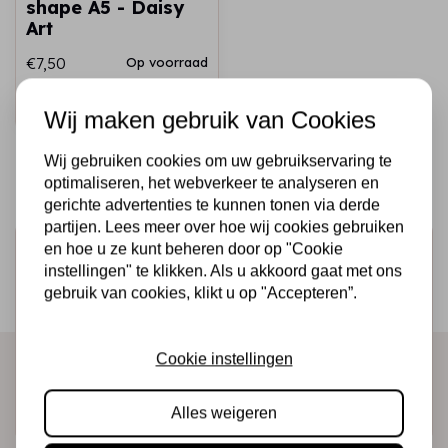
shape A5 - Daisy
Art
€7,50
Op voorraad
Snel toevoegen
Wij maken gebruik van Cookies
Wij gebruiken cookies om uw gebruikservaring te
optimaliseren, het webverkeer te analyseren en
gerichte advertenties te kunnen tonen via derde
partijen. Lees meer over hoe wij cookies gebruiken
en hoe u ze kunt beheren door op "Cookie
Schrijf je in voor de nieuwsbrief
instellingen" te klikken. Als u akkoord gaat met ons
Ontvang als eerste onze actie en nieuwe producten
gebruik van cookies, klikt u op "Accepteren”.
direct in je mailbox!
Cookie instellingen
Abonneer
Alles weigeren