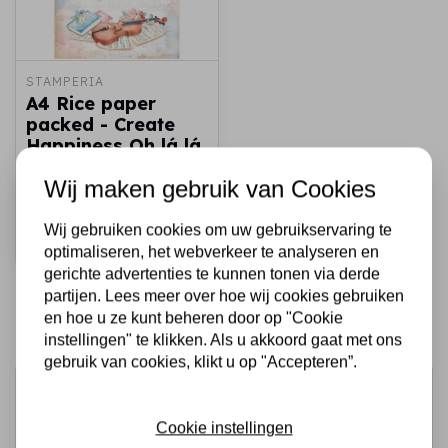
STAMPERIA
A4 Rice paper
packed - Create
Happiness Oh lá lá
violin
Wij maken gebruik van Cookies
€2,25
Op voorraad
Wij gebruiken cookies om uw gebruikservaring te
Snel toevoegen
optimaliseren, het webverkeer te analyseren en
gerichte advertenties te kunnen tonen via derde
partijen. Lees meer over hoe wij cookies gebruiken
en hoe u ze kunt beheren door op "Cookie
instellingen" te klikken. Als u akkoord gaat met ons
gebruik van cookies, klikt u op "Accepteren”.
Schrijf je in voor de nieuwsbrief
Ontvang als eerste onze actie en nieuwe producten
Cookie instellingen