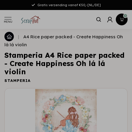
Gratis verzending vanaf €50,-[NL/DE]
0
MENU
|
A4 Rice paper packed - Create Happiness Oh
lá lá violin
Stamperia A4 Rice paper packed
- Create Happiness Oh lá lá
violin
STAMPERIA