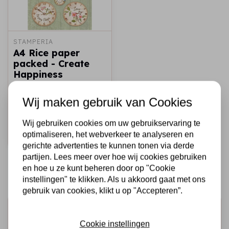
STAMPERIA
A4 Rice paper
packed - Create
Happiness
Welcome Home
clocks
Wij maken gebruik van Cookies
€2,25
Op voorraad
Wij gebruiken cookies om uw gebruikservaring te
optimaliseren, het webverkeer te analyseren en
Snel toevoegen
gerichte advertenties te kunnen tonen via derde
partijen. Lees meer over hoe wij cookies gebruiken
en hoe u ze kunt beheren door op "Cookie
instellingen" te klikken. Als u akkoord gaat met ons
gebruik van cookies, klikt u op "Accepteren”.
Schrijf je in voor de nieuwsbrief
Cookie instellingen
Ontvang als eerste onze actie en nieuwe producten