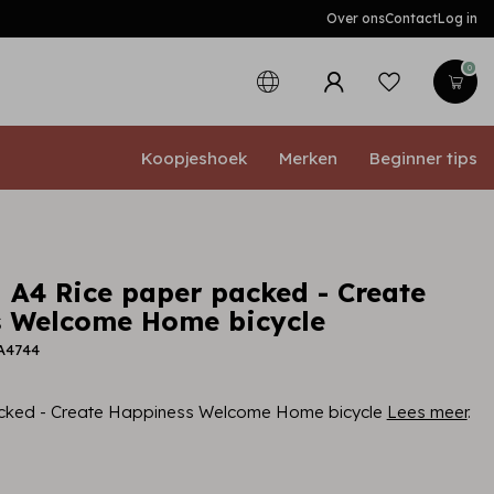
Over ons
Contact
Log in
0
Koopjeshoek
Merken
Beginner tips
 A4 Rice paper packed - Create
 Welcome Home bicycle
A4744
cked - Create Happiness Welcome Home bicycle
Lees meer
.