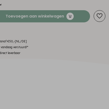
w
Toevoegen aan winkelwagen
 vanaf €50,-[NL/DE]
, vandaag verstuurd!*
irect leverbaar