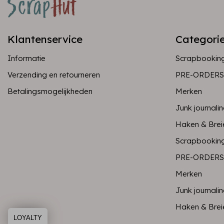
Klantenservice
Categori
Informatie
Scrapbookin
Verzending en retourneren
PRE-ORDERS
Betalingsmogelijkheden
Merken
Junk journali
Haken & Brei
Scrapbookin
PRE-ORDERS
Merken
Junk journali
Haken & Brei
LOYALTY