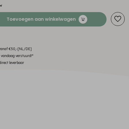
tw
Toevoegen aan winkelwagen
 vanaf €50,-[NL/DE]
, vandaag verstuurd!*
irect leverbaar