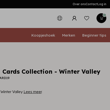
Over ons
Contact
Log in
0
Koopjeshoek
Merken
Beginner tips
Cards Collection - Winter Valley
CARD19
 Winter Valley
Lees meer
.