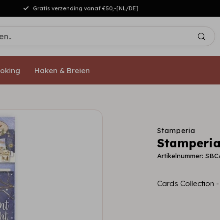
Gratis verzending vanaf €50,-[NL/DE]
oking
Haken & Breien
Stamperia
Stamperia 
Artikelnummer: SB
Cards Collection -