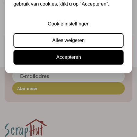
gebruik van cookies, klikt u op "Accepteren”.
Cookie instellingen
Alles weigeren
Schrijf je in voor de nieuwsbrief
Ontvang als eerste onze actie en nieuwe producten
Accepteren
direct in je mailbox!
Abonneer