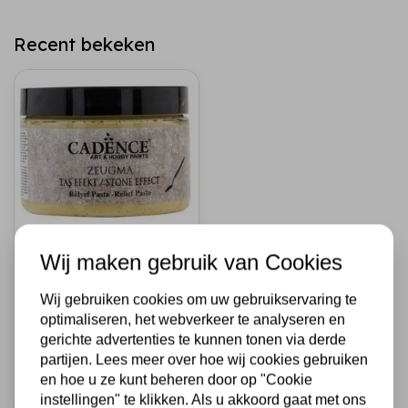
Recent bekeken
CADENCE
Wij maken gebruik van Cookies
Cadence Zeugma
Stone Effect
Wij gebruiken cookies om uw gebruikservaring te
Reliëfpasta 150 ml
optimaliseren, het webverkeer te analyseren en
Silenos
gerichte advertenties te kunnen tonen via derde
partijen. Lees meer over hoe wij cookies gebruiken
€4,50
Op voorraad
en hoe u ze kunt beheren door op "Cookie
instellingen" te klikken. Als u akkoord gaat met ons
Snel toevoegen