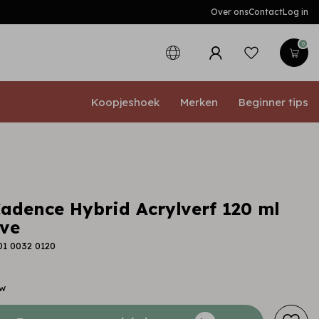
Over ons
Contact
Log in
0
Koopjeshoek
Merken
Beginner tips
adence Hybrid Acrylverf 120 ml
ve
01 0032 0120
tw