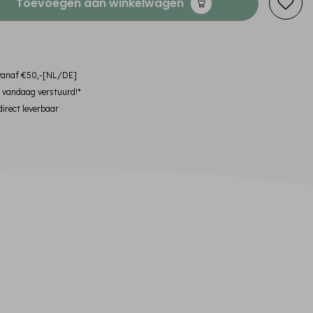
Toevoegen aan winkelwagen
 vanaf €50,-[NL/DE]
, vandaag verstuurd!*
irect leverbaar