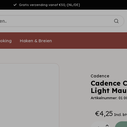
Gratis verzending vanaf €50,-[NL/DE]
oking
Haken & Breien
Cadence
Cadence C
Light Mau
Artikelnummer: 01 0
€4,25
Incl. b