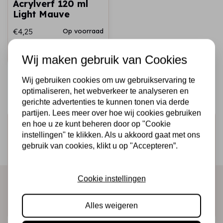
Acrylverf 120 ml
Light Mauve
€4,25
Op voorraad
Snel toevoegen
Wij maken gebruik van Cookies
Wij gebruiken cookies om uw gebruikservaring te
optimaliseren, het webverkeer te analyseren en
gerichte advertenties te kunnen tonen via derde
partijen. Lees meer over hoe wij cookies gebruiken
en hoe u ze kunt beheren door op "Cookie
Schrijf je in voor de nieuwsbrief
instellingen" te klikken. Als u akkoord gaat met ons
Ontvang als eerste onze actie en nieuwe producten
gebruik van cookies, klikt u op "Accepteren”.
direct in je mailbox!
Cookie instellingen
Abonneer
Alles weigeren