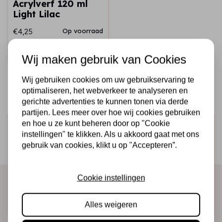
Acrylverf 120 ml
Light Lilac
€4,25
Op voorraad
Snel toevoegen
Wij maken gebruik van Cookies
Wij gebruiken cookies om uw gebruikservaring te
optimaliseren, het webverkeer te analyseren en
gerichte advertenties te kunnen tonen via derde
partijen. Lees meer over hoe wij cookies gebruiken
en hoe u ze kunt beheren door op "Cookie
Schrijf je in voor de nieuwsbrief
instellingen" te klikken. Als u akkoord gaat met ons
Ontvang als eerste onze actie en nieuwe producten
gebruik van cookies, klikt u op "Accepteren”.
direct in je mailbox!
Cookie instellingen
Abonneer
Alles weigeren