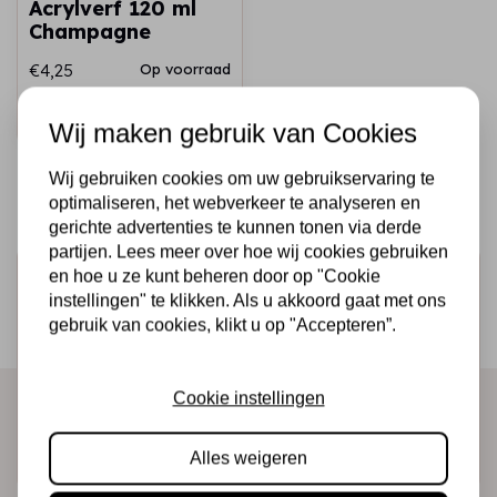
Acrylverf 120 ml
Champagne
€4,25
Op voorraad
Snel toevoegen
Wij maken gebruik van Cookies
Wij gebruiken cookies om uw gebruikservaring te
optimaliseren, het webverkeer te analyseren en
gerichte advertenties te kunnen tonen via derde
partijen. Lees meer over hoe wij cookies gebruiken
en hoe u ze kunt beheren door op "Cookie
Schrijf je in voor de nieuwsbrief
instellingen" te klikken. Als u akkoord gaat met ons
Ontvang als eerste onze actie en nieuwe producten
gebruik van cookies, klikt u op "Accepteren”.
direct in je mailbox!
Cookie instellingen
Abonneer
Alles weigeren