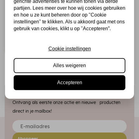
gerichte advertenties te kunnen tonen via derde
CADENCE
partijen. Lees meer over hoe wij cookies gebruiken
Cadence Hybrid
en hoe u ze kunt beheren door op "Cookie
Acrylverf 120 ml
instellingen" te klikken. Als u akkoord gaat met ons
Ancient White
gebruik van cookies, klikt u op "Accepteren”.
€4,25
Op voorraad
Snel toevoegen
Cookie instellingen
Alles weigeren
Accepteren
Schrijf je in voor de nieuwsbrief
Ontvang als eerste onze actie en nieuwe producten
direct in je mailbox!
Abonneer