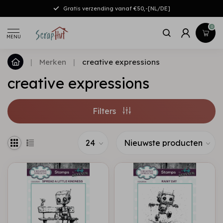
Gratis verzending vanaf €50,-[NL/DE]
0
MENU
|
Merken
|
creative expressions
creative expressions
Filters