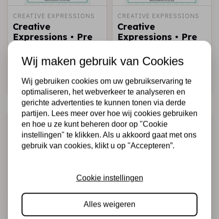
CREATIVE EXPRESSIONS
CREATIVE EXPRESSIONS
Creative
Creative
Expressions • Pre
Expressions • Pre
cut stamp Luiaard
cut stamp Olifant
Wij maken gebruik van Cookies
€10,95
€10,95
Op voorraad
Op voorraad
Wij gebruiken cookies om uw gebruikservaring te
Snel toevoegen
Snel toevoegen
optimaliseren, het webverkeer te analyseren en
gerichte advertenties te kunnen tonen via derde
partijen. Lees meer over hoe wij cookies gebruiken
en hoe u ze kunt beheren door op "Cookie
instellingen" te klikken. Als u akkoord gaat met ons
gebruik van cookies, klikt u op "Accepteren”.
Cookie instellingen
Alles weigeren
CREATIVE EXPRESSIONS
CREATIVE EXPRESSIONS
Creative
Creative