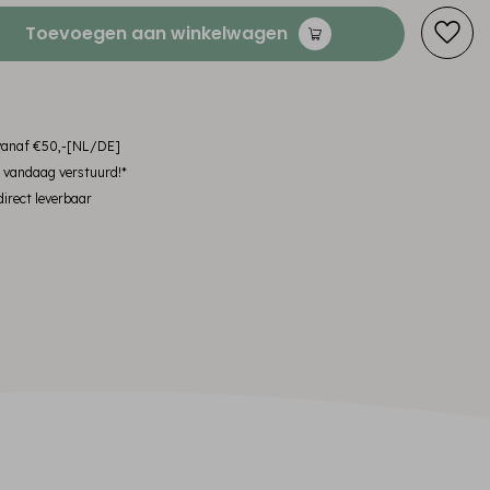
Toevoegen aan winkelwagen
 vanaf €50,-[NL/DE]
, vandaag verstuurd!*
irect leverbaar