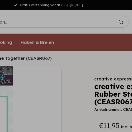
Gratis verzending vanaf €50,-[NL/DE]
oking
Haken & Breien
me Together (CEASR067)
creative express
creative 
Rubber St
(CEASR067
Artikelnummer: CEA
€11,95
Incl. 