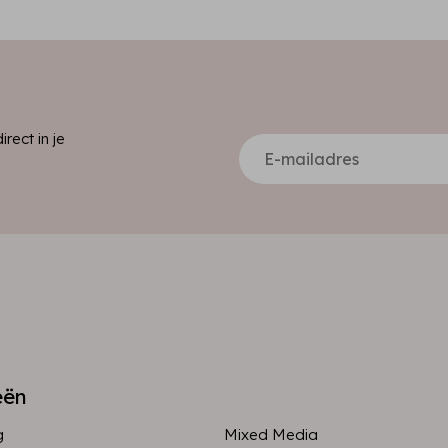
ect in je
eën
g
Mixed Media