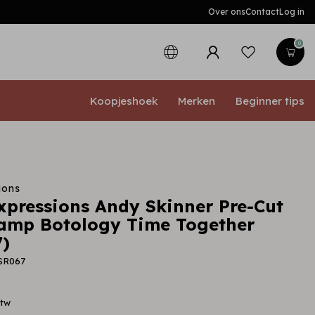
Over ons
Contact
Log in
0
Koopjeshoek
Merken
Beginner tips
ions
expressions Andy Skinner Pre-Cut
amp Botology Time Together
)
SR067
btw