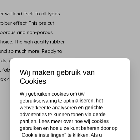
ill lend itself to all types
lour effect. This pre cut
on porous and non-porous
oice. The high quality rubber
 and so much more. Ready to
ds, paint, or used with
 fabric and other surfaces
Wij maken gebruik van
4.7 in x 3.8 in (12.2 cm x 9.6
Cookies
Wij gebruiken cookies om uw
gebruikservaring te optimaliseren, het
webverkeer te analyseren en gerichte
advertenties te kunnen tonen via derde
partijen. Lees meer over hoe wij cookies
gebruiken en hoe u ze kunt beheren door op
"Cookie instellingen" te klikken. Als u