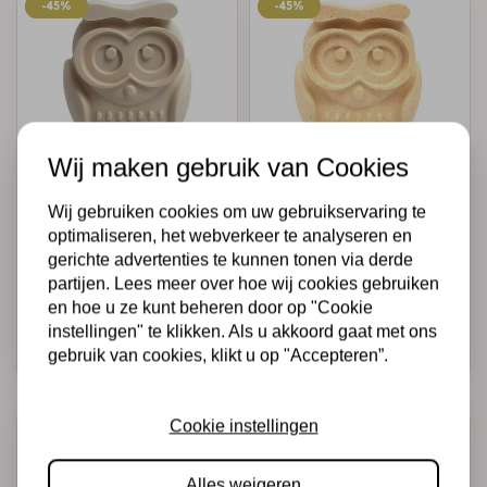
-45%
-45%
-45%
-45%
Wij maken gebruik van Cookies
A1 CREATIVES
A1 CREATIVES
Wij gebruiken cookies om uw gebruikservaring te
A1 Creatives Ivory
A1 Creatives Sand
optimaliseren, het webverkeer te analyseren en
Stone
Stone
gerichte advertenties te kunnen tonen via derde
partijen. Lees meer over hoe wij cookies gebruiken
€10,95
€6,00
€10,95
€6,00
en hoe u ze kunt beheren door op "Cookie
Op voorraad
Op voorraad
instellingen" te klikken. Als u akkoord gaat met ons
Snel toevoegen
Snel toevoegen
gebruik van cookies, klikt u op "Accepteren”.
-45%
-45%
-45%
-45%
Cookie instellingen
Alles weigeren