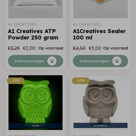
A1 CREATIVES
A1 CREATIVES
A1 Creatives ATP
A1Creatives Sealer
Powder 250 gram
100 ml
€3,25
€2,00
€4,50
€3,00
Op voorraad
Op voorraad
Snel toevoegen
Snel toevoegen
-13%
-13%
-15%
-15%