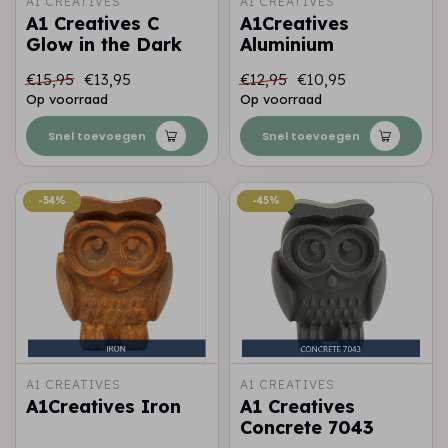
A1 CREATIVES
A1 CREATIVES
A1 Creatives C
A1Creatives
Glow in the Dark
Aluminium
€15,95
€13,95
€12,95
€10,95
Op voorraad
Op voorraad
Snel toevoegen
Snel toevoegen
-54%
-54%
-45%
-45%
A1 CREATIVES
A1 CREATIVES
A1Creatives Iron
A1 Creatives
Concrete 7043