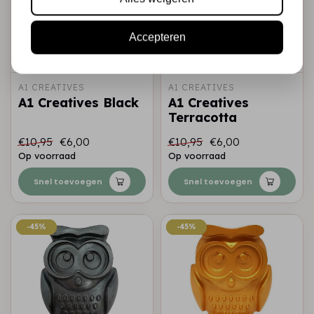
Accepteren
A1 CREATIVES
A1 CREATIVES
A1 Creatives Black
A1 Creatives
Terracotta
€10,95
€6,00
€10,95
€6,00
Op voorraad
Op voorraad
Snel toevoegen
Snel toevoegen
-45%
-45%
-45%
-45%