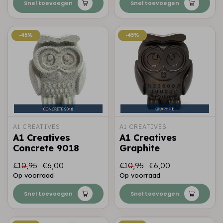
Snel toevoegen
Snel toevoegen
-45%
-45%
-45%
-45%
A1 CREATIVES
A1 CREATIVES
A1 Creatives
A1 Creatives
Concrete 9018
Graphite
€10,95
€6,00
€10,95
€6,00
Op voorraad
Op voorraad
Snel toevoegen
Snel toevoegen