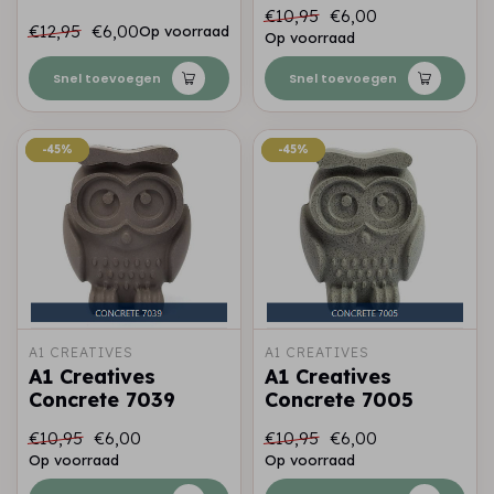
€10,95
€6,00
€12,95
€6,00
Op voorraad
Op voorraad
Snel toevoegen
Snel toevoegen
-45%
-45%
-45%
-45%
A1 CREATIVES
A1 CREATIVES
A1 Creatives
A1 Creatives
Concrete 7039
Concrete 7005
€10,95
€6,00
€10,95
€6,00
Op voorraad
Op voorraad