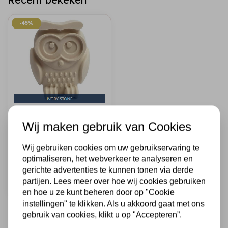
-45%
-45%
A1 CREATIVES
Wij maken gebruik van Cookies
A1 Creatives Ivory
Stone
Wij gebruiken cookies om uw gebruikservaring te
€10,95
€6,00
optimaliseren, het webverkeer te analyseren en
Op voorraad
gerichte advertenties te kunnen tonen via derde
partijen. Lees meer over hoe wij cookies gebruiken
Snel toevoegen
en hoe u ze kunt beheren door op "Cookie
instellingen" te klikken. Als u akkoord gaat met ons
gebruik van cookies, klikt u op "Accepteren”.