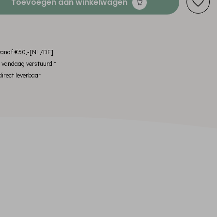
Toevoegen aan winkelwagen
 vanaf €50,-[NL/DE]
, vandaag verstuurd!*
irect leverbaar