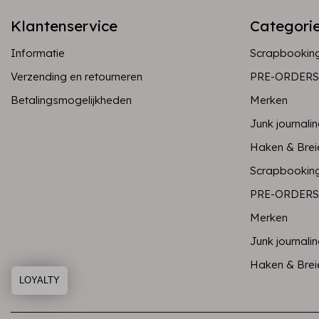
Klantenservice
Categori
Informatie
Scrapbookin
Verzending en retourneren
PRE-ORDERS
Betalingsmogelijkheden
Merken
Junk journali
Haken & Brei
Scrapbookin
PRE-ORDERS
Merken
Junk journali
Haken & Brei
LOYALTY