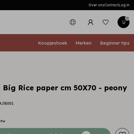
Over ons
Contact
Log in
0
Koopjeshoek
Merken
Beginner tips
 Big Rice paper cm 50X70 - peony
SAJB001
btw