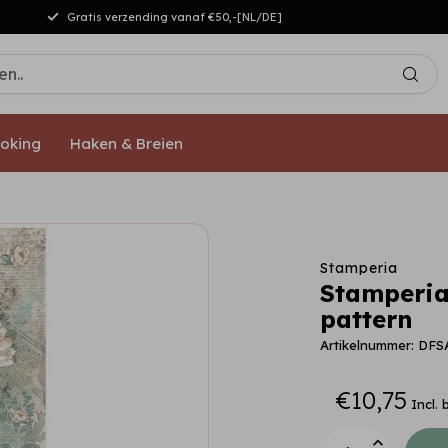
Gratis verzending vanaf €50,-[NL/DE]
oking
Haken & Breien
Stamperia
Stamperia
pattern
Artikelnummer: DF
€10,75
Incl. 