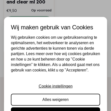
and clear ml 200
€9,50
Op voorraad
Snel toevoegen
Wij maken gebruik van Cookies
Wij gebruiken cookies om uw gebruikservaring te
optimaliseren, het webverkeer te analyseren en
gerichte advertenties te kunnen tonen via derde
partijen. Lees meer over hoe wij cookies gebruiken
Schrijf je in voor de nieuwsbrief
en hoe u ze kunt beheren door op "Cookie
instellingen" te klikken. Als u akkoord gaat met ons
Ontvang als eerste onze actie en nieuwe producten
gebruik van cookies, klikt u op "Accepteren”.
direct in je mailbox!
Cookie instellingen
Abonneer
Alles weigeren