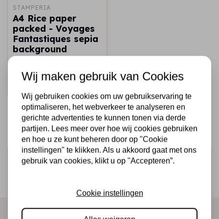
STAMPERIA
A4 Rice paper
packed - Voyages
Fantastiques sepia
background
€2,25
Op voorraad
Wij maken gebruik van Cookies
Snel toevoegen
Wij gebruiken cookies om uw gebruikservaring te
optimaliseren, het webverkeer te analyseren en
gerichte advertenties te kunnen tonen via derde
partijen. Lees meer over hoe wij cookies gebruiken
en hoe u ze kunt beheren door op "Cookie
instellingen" te klikken. Als u akkoord gaat met ons
Schrijf je in voor de nieuwsbrief
gebruik van cookies, klikt u op "Accepteren”.
Ontvang als eerste onze actie en nieuwe producten
direct in je mailbox!
Cookie instellingen