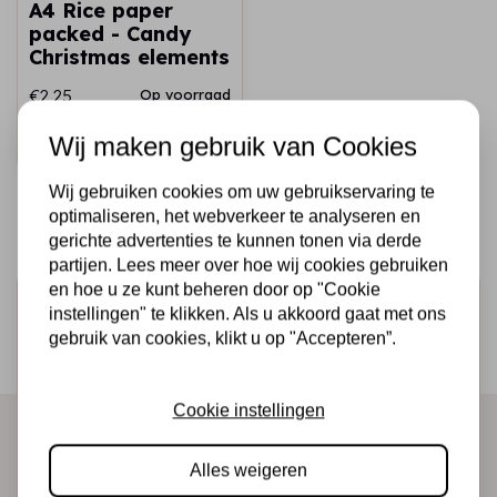
A4 Rice paper
packed - Candy
Christmas elements
€2,25
Op voorraad
Wij maken gebruik van Cookies
Snel toevoegen
Wij gebruiken cookies om uw gebruikservaring te
optimaliseren, het webverkeer te analyseren en
gerichte advertenties te kunnen tonen via derde
partijen. Lees meer over hoe wij cookies gebruiken
en hoe u ze kunt beheren door op "Cookie
Schrijf je in voor de nieuwsbrief
instellingen" te klikken. Als u akkoord gaat met ons
gebruik van cookies, klikt u op "Accepteren”.
Ontvang als eerste onze actie en nieuwe producten
direct in je mailbox!
Cookie instellingen
Abonneer
Alles weigeren