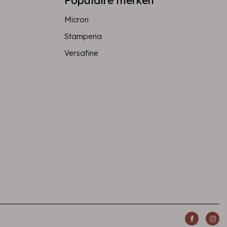
Populaire merken
Micron
Stamperia
Versafine