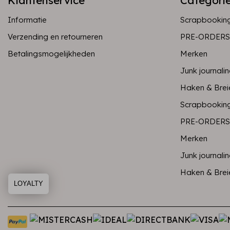
Klantenservice
Categori
Informatie
Scrapbookin
Verzending en retourneren
PRE-ORDERS
Betalingsmogelijkheden
Merken
Junk journali
Haken & Brei
Scrapbookin
PRE-ORDERS
Merken
Junk journali
Haken & Brei
LOYALTY