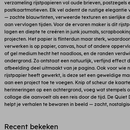
verzameling rijstpapieren vol oude brieven, postzegels 
postkaartmotieven. Elk vel ademt de rustige elegantie 
— zachte blauwtinten, verweerde texturen en sierlijke 
aan vervlogen tijden. Voor de ervaren maker is dit rijst
lagen en diepte te creëren in junk journals, scrapbook
projecten. Het papier is flinterdun maar sterk, waardoo
verwerken is op papier, canvas, hout of andere opperv
of gel medium hecht het naadloos, en de randen verdwij
ondergrond. Zo ontstaat een natuurlijk, verfijnd effect d
afbeelding deel uitmaakt van je pagina. Ook voor wie 
rijstpapier heeft gewerkt, is deze set een geweldige m
aan een project toe te voegen. Knip of scheur de kaarten
herinneringen op een achtergrond, voeg wat stempels of
collage die aanvoelt als een reis door de tijd. De Quiet
helpt je verhalen te bewaren in beeld — zacht, nostalgis
Recent bekeken