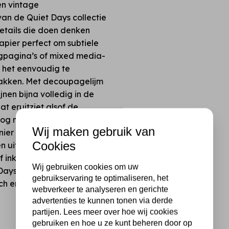
en vintage
van de Quiet Days collectie
details die doen denken
papier perfect om subtiele
ingpagina’s of mixed media-
r het eenvoudig te
lakken. Met decoupagelijm
nen bijna volledig in de
at eruitziet alsof de
nog niet eerder met
Wij maken gebruik van
anier om vintage charme
Cookies
 uit, plak ze als kleine
 inkt toe en creëer een
Wij gebruiken cookies om uw
 Days Postcards collectie
gebruikservaring te optimaliseren, het
ch en vol gevoel.
webverkeer te analyseren en gerichte
advertenties te kunnen tonen via derde
partijen. Lees meer over hoe wij cookies
gebruiken en hoe u ze kunt beheren door op