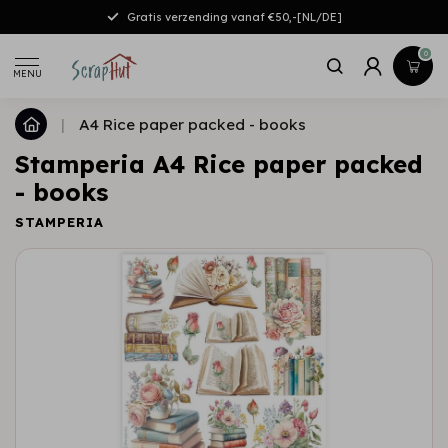
Gratis verzending vanaf €50,-[NL/DE]
0
MENU
|
A4 Rice paper packed - books
Stamperia A4 Rice paper packed
- books
STAMPERIA