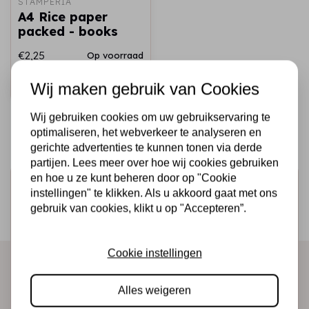
STAMPERIA
A4 Rice paper
packed - books
€2,25
Op voorraad
Snel toevoegen
Wij maken gebruik van Cookies
Wij gebruiken cookies om uw gebruikservaring te
optimaliseren, het webverkeer te analyseren en
gerichte advertenties te kunnen tonen via derde
partijen. Lees meer over hoe wij cookies gebruiken
en hoe u ze kunt beheren door op "Cookie
Schrijf je in voor de nieuwsbrief
instellingen" te klikken. Als u akkoord gaat met ons
Ontvang als eerste onze actie en nieuwe producten
gebruik van cookies, klikt u op "Accepteren”.
direct in je mailbox!
Cookie instellingen
Abonneer
Alles weigeren