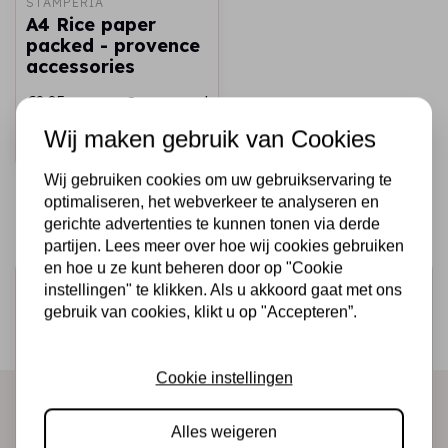
STAMPERIA
A4 Rice paper
packed - provence
accessories
€2,25
Op voorraad
Wij maken gebruik van Cookies
Snel toevoegen
Wij gebruiken cookies om uw gebruikservaring te
optimaliseren, het webverkeer te analyseren en
gerichte advertenties te kunnen tonen via derde
partijen. Lees meer over hoe wij cookies gebruiken
en hoe u ze kunt beheren door op "Cookie
Schrijf je in voor de nieuwsbrief
instellingen" te klikken. Als u akkoord gaat met ons
gebruik van cookies, klikt u op "Accepteren”.
Ontvang als eerste onze actie en nieuwe producten
direct in je mailbox!
Cookie instellingen
Alles weigeren
Abonneer