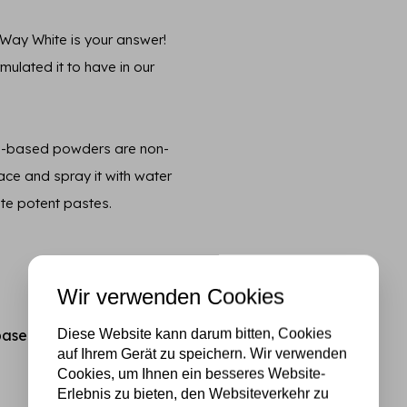
y Way White is your answer!
ulated it to have in our
ye-based powders are non-
face and spray it with water
ate potent pastes.
Wir verwenden Cookies
Diese Website kann darum bitten, Cookies
based pigments & a
auf Ihrem Gerät zu speichern. Wir verwenden
Cookies, um Ihnen ein besseres Website-
Erlebnis zu bieten, den Websiteverkehr zu