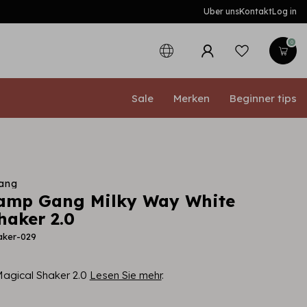
Uber uns
Kontakt
Log in
0
Sale
Merken
Beginner tips
ang
tamp Gang Milky Way White
haker 2.0
aker-029
Magical Shaker 2.0
Lesen Sie mehr
.