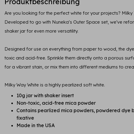
Produktbeschreibung
Are you looking for the perfect white for your projects? Milk
Developed to go with Nuneka's Outer Space set, we've reform
shaker jar for even more versatility.
Designed for use on everything from paper to wood, the d
toxic and acid-free. Sprinkle them directly onto a porous sur
for a vibrant stain, or mix them into different mediums to cre
Milky Way White is a highly pearlized soft white.
10g jar with shaker insert
Non-toxic, acid-free mica powder
Contains pearlized mica powders, powdered dye 
fixative
Made in the USA