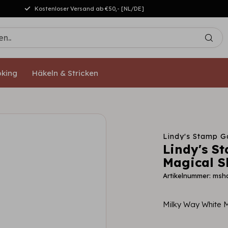
Kostenloser Versand ab €50,- [NL/DE]
king
Häkeln & Stricken
Lindy's Stamp G
Lindy's S
Magical S
Artikelnummer: msh
Milky Way White 