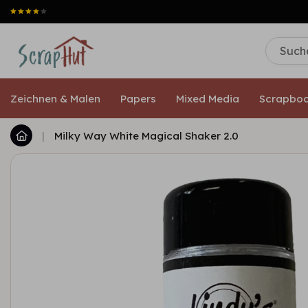
Zeichnen & Malen
Papers
Mixed Media
Scrapboo
|
Milky Way White Magical Shaker 2.0