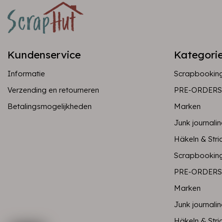
Kundenservice
Kategori
Informatie
Scrapbookin
Verzending en retourneren
PRE-ORDERS
Betalingsmogelijkheden
Marken
Junk journali
Häkeln & Stri
Scrapbookin
PRE-ORDERS
Marken
Junk journali
Häkeln & Stri