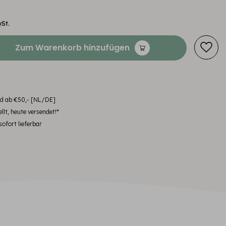
wSt.
Zum Warenkorb hinzufügen
nd ab €50,- [NL/DE]
llt, heute versendet!*
ofort lieferbar