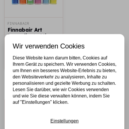
FINNABAIR
Finnabair Art
Ingredients Mica
Powder Paradise
Wir verwenden Cookies
€16,95
Auf Lager
Diese Website kann darum bitten, Cookies auf
Schnell
Ihrem Gerät zu speichern. Wir verwenden Cookies,
hinzufügen
um Ihnen ein besseres Website-Erlebnis zu bieten,
den Websiteverkehr zu analysieren, Inhalte zu
personalisieren und gezielte Werbung zu schalten.
Lesen Sie darüber, wie wir Cookies verwenden
und wie Sie diese verwalten können, indem Sie
auf "Einstellungen" klicken.
Melden Sie sich für den Newsletter an
Erhalten Sie als Erster unsere Aktionen und neuen
Einstellungen
Produkte direkt in Ihrem Posteingang!