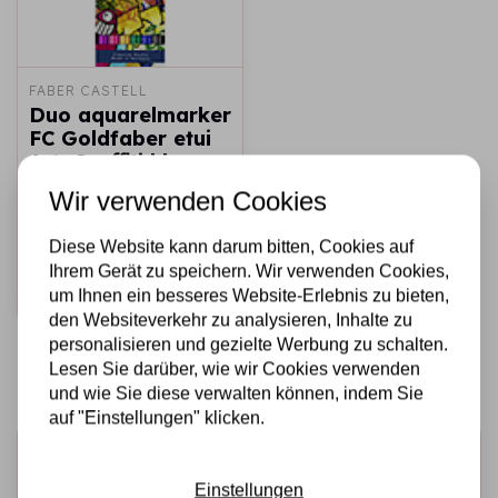
FABER CASTELL
Duo aquarelmarker
FC Goldfaber etui
6st. Graﬃti kleur
nrs: 229, 208, 137,
Wir verwenden Cookies
228,
€22,75
Diese Website kann darum bitten, Cookies auf
Auf Lager
Ihrem Gerät zu speichern. Wir verwenden Cookies,
Schnell
um Ihnen ein besseres Website-Erlebnis zu bieten,
hinzufügen
den Websiteverkehr zu analysieren, Inhalte zu
personalisieren und gezielte Werbung zu schalten.
Lesen Sie darüber, wie wir Cookies verwenden
und wie Sie diese verwalten können, indem Sie
auf "Einstellungen" klicken.
Melden Sie sich für den Newsletter an
Einstellungen
Erhalten Sie als Erster unsere Aktionen und neuen